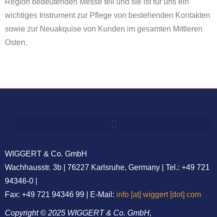
Region bedeutenden Messe teil und sie ist für uns ein
wichtiges Instrument zur Pflege von bestehenden Kontakten
sowie zur Neuakquise von Kunden im gesamten Mittleren
Osten.
WIGGERT & Co. GmbH
Wachhausstr. 3b | 76227 Karlsruhe, Germany | Tel.: +49 721
94346-0 |
Fax: +49 721 94346 99 | E-Mail:
info [at] wiggert [dot] com
Copyright © 2025 WIGGERT & Co. GmbH,